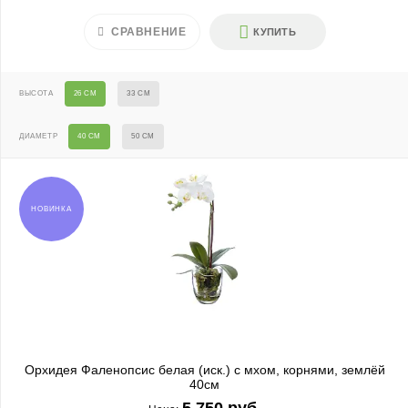
СРАВНЕНИЕ
КУПИТЬ
ВЫСОТА
26 СМ
33 СМ
ДИАМЕТР
40 СМ
50 СМ
НОВИНКА
Орхидея Фаленопсис белая (иск.) с мхом, корнями, землёй
40см