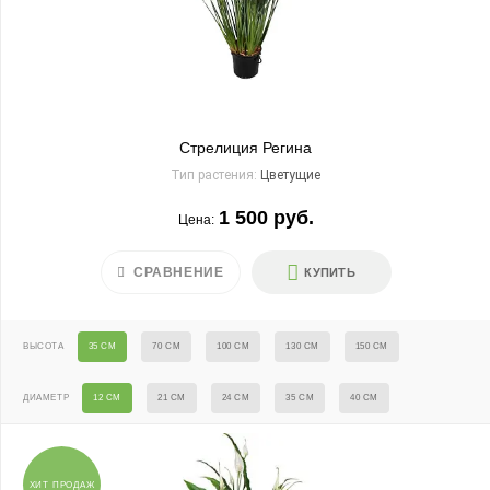
Стрелиция Регина
Тип растения:
Цветущие
1 500 руб.
Цена:
СРАВНЕНИЕ
КУПИТЬ
ВЫСОТА
35 СМ
70 СМ
100 СМ
130 СМ
150 СМ
ДИАМЕТР
12 СМ
21 СМ
24 СМ
35 СМ
40 СМ
ХИТ ПРОДАЖ