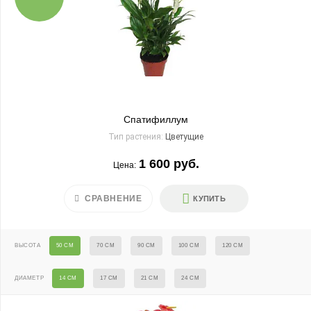
Спатифиллум
Тип растения:
Цветущие
1 600 руб.
Цена:
СРАВНЕНИЕ
КУПИТЬ
ВЫСОТА
50 СМ
70 СМ
90 СМ
100 СМ
120 СМ
ДИАМЕТР
14 СМ
17 СМ
21 СМ
24 СМ