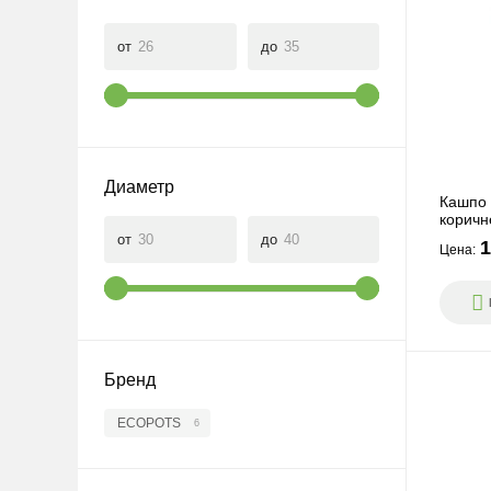
от
до
Диаметр
Кашпо 
коричн
от
до
1
Цена:
Бренд
ECOPOTS
6