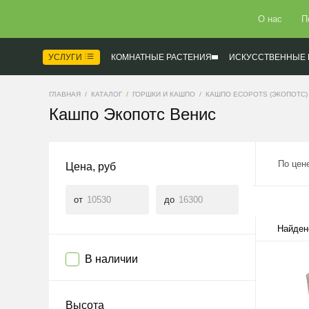
О нас
П
УСЛУГИ
КОМНАТНЫЕ РАСТЕНИЯ
ИСКУССТВЕННЫЕ 
ГЛАВНАЯ
КАТАЛОГ
ГОРШКИ И КАШПО
КАШПО ECOPOTS (ЭКОПОТС)
Кашпо Экопотс Венис
По цен
Цена, руб
от
до
Найден
В наличии
Высота