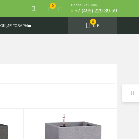
Позвонить нам
0
+7 (495) 229-39-59
0
0 ₽
ЮЩИЕ ТОВАРЫ