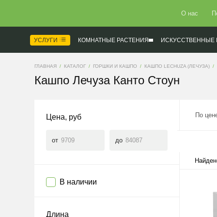
О нас
П
УСЛУГИ
КОМНАТНЫЕ РАСТЕНИЯ
ИСКУССТВЕННЫЕ 
ГЛАВНАЯ
КАТАЛОГ
ГОРШКИ И КАШПО
КАШПО LECHUZA (ЛЕЧУЗА)
Кашпо Лечуза Канто Стоун
По цен
Цена, руб
от
до
Найден
В наличии
Длина