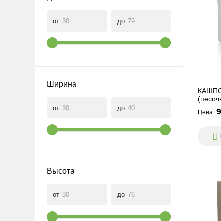
от
до
Ширина
КАШПО 
(песоч
от
до
9
Цена:
Высота
от
до