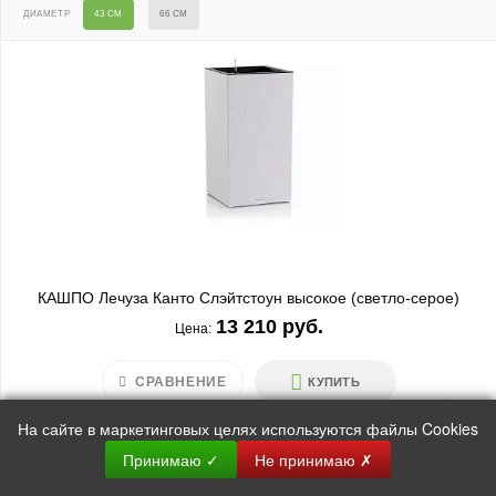
ДИАМЕТР
43 СМ
66 СМ
КАШПО Лечуза Канто Слэйтстоун высокое (светло-серое)
13 210 руб.
Цена:
СРАВНЕНИЕ
КУПИТЬ
На сайте в маркетинговых целях используются файлы Cookies
Принимаю
✓
Не принимаю
✗
ДЛИНА
30 СМ
40 СМ