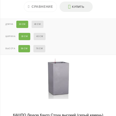
СРАВНЕНИЕ
КУПИТЬ
ДЛИНА
30 СМ
40 СМ
ШИРИНА
30 СМ
40 СМ
ВЫСОТА
56 СМ
76 СМ
КАШПО Лечуза Канто Стоун высокий (серый камень)