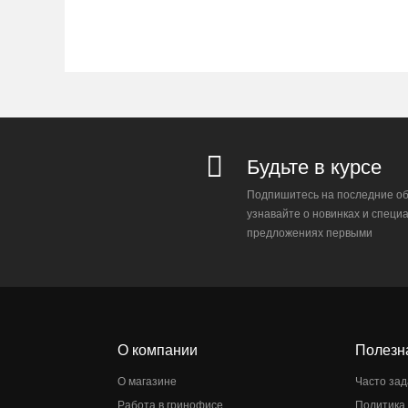
Будьте в курсе
Подпишитесь на последние об
узнавайте о новинках и специ
предложениях первыми
О компании
Полезн
О магазине
Часто за
Работа в гринофисе
Политика