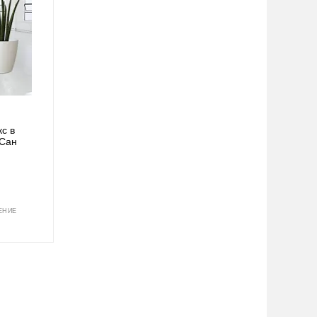
с в
 Сан
ЕНИЕ