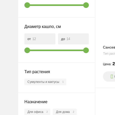
Диаметр кашпо, см
от
до
Сансев
Тип рас
2
Цена:
Тип растения
Суккуленты и кактусы
1
Назначение
Для офиса
Для дома
2
2