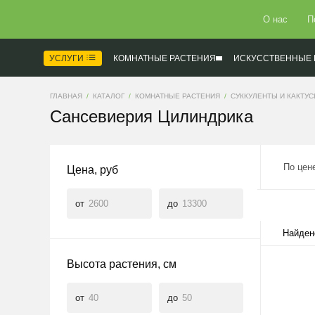
О нас
П
УСЛУГИ
КОМНАТНЫЕ РАСТЕНИЯ
ИСКУССТВЕННЫЕ 
ГЛАВНАЯ
КАТАЛОГ
КОМНАТНЫЕ РАСТЕНИЯ
СУККУЛЕНТЫ И КАКТУ
Сансевиерия Цилиндрика
По цен
Цена, руб
от
до
Найден
Высота растения, см
от
до