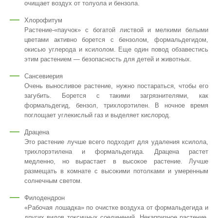
очищает воздух от толуола и бензола.
Хлорофитум
Растение-«паучок» с богатой листвой и мелкими белыми
цветами активно борется с бензолом, формальдегидом,
окисью углерода и ксилолом. Еще один повод обзавестись
этим растением — безопасность для детей и животных.
Сансевиерия
Очень выносливое растение, нужно постараться, чтобы его
загубить. Борется с такими загрязнителями, как
формальдегид, бензол, трихлорэтилен. В ночное время
поглощает углекислый газ и выделяет кислород.
Драцена
Это растение лучше всего подходит для удаления ксилола,
трихлорэтилена и формальдегида. Драцена растет
медленно, но вырастает в высокое растение. Лучше
размещать в комнате с высокими потолками и умеренным
солнечным светом.
Филодендрон
«Рабочая лошадка» по очистке воздуха от формальдегида и
других видов токсичных соединений. Некапризное растение,