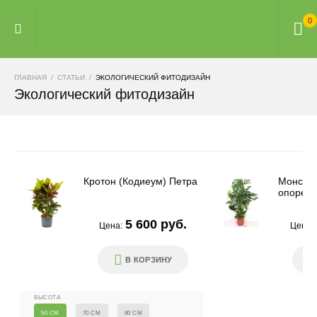
0
ГЛАВНАЯ
СТАТЬИ
ЭКОЛОГИЧЕСКИЙ ФИТОДИЗАЙН
Экологический фитодизайн
Кротон (Кодиеум) Петра
Монстер
опоре
5 600 руб.
Цена:
Цена:
В КОРЗИНУ
ВЫСОТА
50 СМ
70 СМ
80 СМ