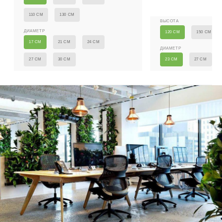
110 СМ
130 СМ
ВЫСОТА
ДИАМЕТР
120 СМ
150 СМ
17 СМ
21 СМ
24 СМ
ДИАМЕТР
27 СМ
30 СМ
23 СМ
27 СМ