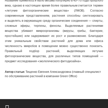
Название прижилось и было весьма популярно в 40–70 годы прошлого
века, однако в настоящее время более правильным считается термин
«летучие фитоорганические вещества» (ЛФОВ). Согласно
современным представлениям, растения способны синтезировать
и выделять в окружающую среду органические соединения — спирты,
сложные эфиры, терпены, фенолы. Выделяемые растениями
вещества убивают микроорганизмы (вирусы, грибы, бактерии,
простейшие) или задерживают их рост и размножение. Благодаря
этим уникальным свойствам растений для дома или офиса
численность микробов в помещении можно существенно понизить.
Правильный подбор растений, выделяющих летучие
фитоорганические вещества, для различных типов помещений —
предмет исследования «экологического фитодизайна».
Автор статьи:
Тищенко Евгения Александровна (главный специалист
по обслуживанию растений в компании Green Office)