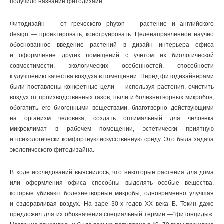
получило название фитодизайн.
Фитодизайн — от греческого phyton — растение и английского
design — проектировать, конструировать. Целенаправленное научно
обоснованное введение растений в дизайн интерьера офиса
и оформление других помещений с учетом их биологической
совместимости, экологических особенностей, способности
к улучшению качества воздуха в помещении. Перед фитодизайнерами
были поставлены конкретные цели — используя растения, очистить
воздух от производственных газов, пыли и болезнетворных микробов,
обогатить его биогенными веществами, благотворно действующими
на организм человека, создать оптимальный для человека
микроклимат в рабочем помещении, эстетически приятную
и психологически комфортную искусственную среду. Это была задача
экологического фитодизайна.
В ходе исследований выяснилось, что некоторые растения для дома
или оформления офиса способны выделять особые вещества,
которые убивают болезнетворные микробы, одновременно улучшая
и оздоравливая воздух. На заре 30-х годов ХХ века Б. Токин даже
предложил для их обозначения специальный термин —"фитонциды«.