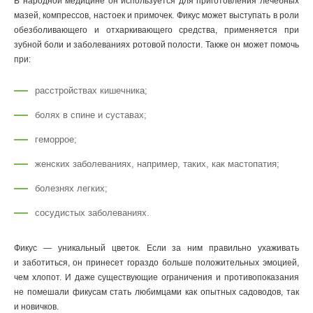
В народной медицине он используется для приготовления лечебных
мазей, компрессов, настоек и примочек. Фикус может выступать в роли
обезболивающего и отхаркивающего средства, применяется при
зубной боли и заболеваниях ротовой полости. Также он может помочь
при:
расстройствах кишечника;
болях в спине и суставах;
геморрое;
женских заболеваниях, например, таких, как мастопатия;
болезнях легких;
сосудистых заболеваниях.
Фикус — уникальный цветок. Если за ним правильно ухаживать
и заботиться, он принесет гораздо больше положительных эмоцией,
чем хлопот. И даже существующие ограничения и противопоказания
не помешали фикусам стать любимцами как опытных садоводов, так
и новичков.