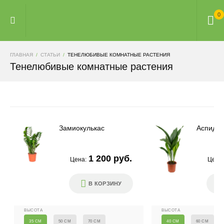
0
ГЛАВНАЯ
СТАТЬИ
ТЕНЕЛЮБИВЫЕ КОМНАТНЫЕ РАСТЕНИЯ
Тенелюбивые комнатные растения
Замиокулькас
Аспидис
1 200 руб.
Цена:
Цена
В КОРЗИНУ
ВЫСОТА
ВЫСОТА
35 СМ
50 СМ
70 СМ
40 СМ
60 СМ