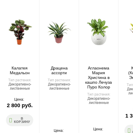
Самовывоза нет.
При отказе от выкупа — оплата доставки 1000 ₽
обязательна.
Организация парковки и подъёма на территории
«Москва-Сити» обеспечиваются покупателем.
Надёжность
Доставку выполняют штатные курьеры на специализированных
автомобилях с температурным контролем — это гарантирует
Калатея
Драцена
Аглаонема
сохранность растений.
Медальон
ассорти
Мария
(К
Христина в
Э
Тип растения:
Тип растения:
кашпо Лечуза
Декоративно-
Декоративно-
Тип
Пуро Колор
лиственные
лиственные
Дек
ли
Тип растения:
Декоративно-
Доставка по России
Цена:
лиственные
2 800 руб.
Стоимость
1 3
В
По тарифам транспортных компаний + доставка по Москве
КОРЗИНУ
1000 ₽.
Цена:
Цена: