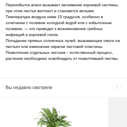
Переизбыток влаги вызывает загнивание корневой системы,
при этом листья желтеют и становятся вялыми.
Температура воздуха ниже 15 градусов, особенно в
сочетании с поливом холодной водой или с избыточным
поливом, — это приводит к возникновению грибных
инфекций и корневой гнили.
Попадание прямых солнечных лучей, вызывающее ожоги на
листьях или изменение окраски листовой пластины.
Пожелтение отдельных листьев – естественный процесс,
растение необходимо освобождать от пожелтевшей листвы.
Сопутствующие товары
(1)
Вы недавно смотрели
СПОСОБЫ ОПЛАТЫ
Цвет
WHITEБелый
Доставка по Москве и Московской области
Бренд
LECHUZA
- Наличными при получении товара
- Безналичным способом на основании счета
Размер
Среднее
Сроки и график
Система автополива
В рабочие дни с 09:00 до 22:00.
Есть