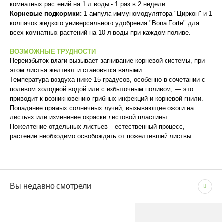
комнатных растений на 1 л воды - 1 раз в 2 недели.
Корневые подкормки:
1 ампула иммуномодулятора "Циркон" и 1
колпачок жидкого универсального удобрения "Bona Forte" для
всех комнатных растений на 10 л воды при каждом поливе.
ВОЗМОЖНЫЕ ТРУДНОСТИ
Переизбыток влаги вызывает загнивание корневой системы, при
этом листья желтеют и становятся вялыми.
Температура воздуха ниже 15 градусов, особенно в сочетании с
поливом холодной водой или с избыточным поливом, — это
приводит к возникновению грибных инфекций и корневой гнили.
Попадание прямых солнечных лучей, вызывающее ожоги на
листьях или изменение окраски листовой пластины.
Пожелтение отдельных листьев – естественный процесс,
растение необходимо освобождать от пожелтевшей листвы.
Сопутствующие товары
(1)
Вы недавно смотрели
СПОСОБЫ ОПЛАТЫ
Размещение
Напольные / Настольные /
Доставка по Москве и Московской области
Форма роста
Куст
- Наличными при получении товара
- Безналичным способом на основании счета