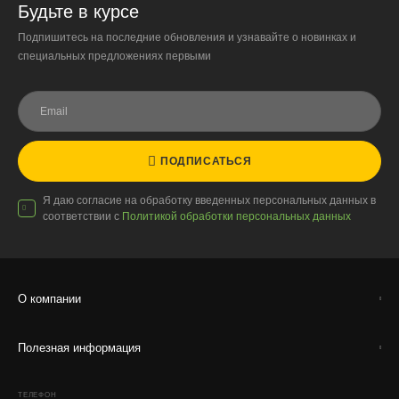
Будьте в курсе
Организация парковки и подъёма на территории
Подпишитесь на последние обновления и узнавайте о новинках и
«Москва-Сити» обеспечиваются покупателем.
специальных предложениях первыми
Надёжность
Доставку выполняют штатные курьеры на специализированных
автомобилях с температурным контролем — это гарантирует
сохранность растений.
ПОДПИСАТЬСЯ
Я даю согласие на обработку введенных персональных данных в
соответствии с
Политикой обработки персональных данных
Доставка по России
Стоимость
О компании
По тарифам транспортных компаний + доставка по Москве
1000 ₽.
Стоимость доставки до вашего города зависит от тарифов ТК,
Полезная информация
расстояния, веса и объёма груза.
ТЕЛЕФОН