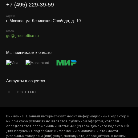
Условия
+7 (495) 229-39-59
Работаем с любой удобной для вас транспортной
компанией.
АДРЕС
г. Москва, ул.Ленинская Слобода, д. 19
Внимание!
В регионы ТК не принимают к перевозке
EMAIL
живые комнатные растения, цветы, удобрения и
go@greenoffice.ru
грунты.
Отправляем кашпо, горшки, инвентарь и
Мы принимаем к оплате
искусственные растения.
Для защиты от повреждений рекомендуем оформлять
упаковку и страховку заказа.
Аккаунты в соцсетях
ВКОНТАКТЕ
Внимание! Данный интернет-сайт носит информационный характер и
ни при каких условиях не является публичной офертой, которая
определяется положениями Статьи 437 (2) Гражданского кодекса РФ.
Для получения подробной информации о наличии и стоимости
указанных товаров и (или) услуг, пожалуйста, обращайтесь к нашим