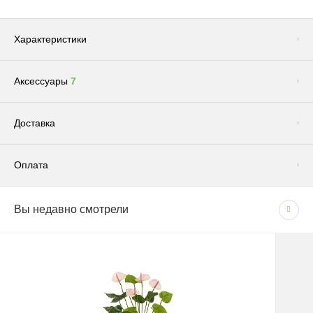
Характеристики
Аксессуары
7
Цвет
Роза
Сопутствующие товары
(1)
Доставка
Оплата
Доставка по Москве и Московской области
Вы недавно смотрели
СПОСОБЫ ОПЛАТЫ
Сроки и график
- Наличными при получении товара
В рабочие дни с 09:00 до 22:00.
- Безналичным способом на основании счета
Доставка — 1–2 рабочих дня после оформления
заказа; при безналичной оплате — после поступления
средств на счёт.
Грунт "Эффект" универсальный для всех видов растений 5л