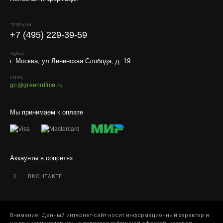
Условия
Работаем с любой удобной для вас транспортной
ТЕЛЕФОН
компанией.
+7 (495) 229-39-59
Внимание!
В регионы ТК не принимают к перевозке
живые комнатные растения, цветы, удобрения и
АДРЕС
г. Москва, ул.Ленинская Слобода, д. 19
грунты.
EMAIL
Отправляем кашпо, горшки, инвентарь и
go@greenoffice.ru
искусственные растения.
Для защиты от повреждений рекомендуем оформлять
Мы принимаем к оплате
упаковку и страховку заказа.
Аккаунты в соцсетях
ВКОНТАКТЕ
Внимание! Данный интернет-сайт носит информационный характер и