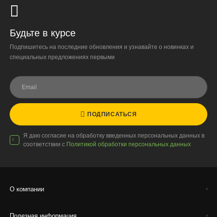
обязательна.
Организация парковки и подъёма на территории
«Москва-Сити» обеспечиваются покупателем.
Будьте в курсе
Подпишитесь на последние обновления и узнавайте о новинках и
Надёжность
специальных предложениях первыми
Доставку выполняют штатные курьеры на специализированных
автомобилях с температурным контролем — это гарантирует
сохранность растений.
ПОДПИСАТЬСЯ
Доставка по России
Я даю согласие на обработку введенных персональных данных в
соответствии с
Политикой обработки персональных данных
Стоимость
По тарифам транспортных компаний + доставка по Москве
1000 ₽.
Стоимость доставки до вашего города зависит от тарифов ТК,
О компании
расстояния, веса и объёма груза.
Полезная информация