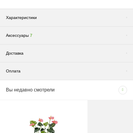
Характеристики
Аксессуары
7
Цвет
Розовый
Сопутствующие товары
(1)
Доставка
Оплата
Доставка по Москве и Московской области
Вы недавно смотрели
СПОСОБЫ ОПЛАТЫ
Сроки и график
- Наличными при получении товара
В рабочие дни с 09:00 до 22:00.
- Безналичным способом на основании счета
Доставка — 1–2 рабочих дня после оформления
заказа; при безналичной оплате — после поступления
средств на счёт.
Грунт "Эффект" универсальный для всех видов растений 5л