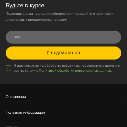
«Москва-Сити» обеспечиваются покупателем.
Будьте в курсе
Подпишитесь на последние обновления и узнавайте о новинках и
Надёжность
специальных предложениях первыми
Доставку выполняют штатные курьеры на специализированных
автомобилях с температурным контролем — это гарантирует
сохранность растений.
ПОДПИСАТЬСЯ
Доставка по России
Я даю согласие на обработку введенных персональных данных в
соответствии с
Политикой обработки персональных данных
Стоимость
По тарифам транспортных компаний + доставка по Москве
1000 ₽.
Стоимость доставки до вашего города зависит от тарифов ТК,
О компании
расстояния, веса и объёма груза.
Полезная информация
Условия
Работаем с любой удобной для вас транспортной