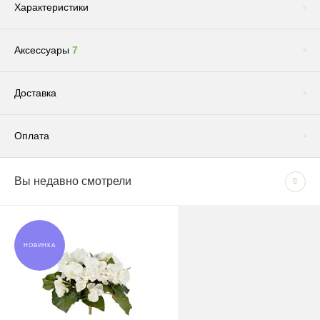
Характеристики
Аксессуары
7
Сопутствующие товары
(1)
Доставка
Оплата
Доставка по Москве и Московской области
Вы недавно смотрели
СПОСОБЫ ОПЛАТЫ
Сроки и график
- Наличными при получении товара
В рабочие дни с 09:00 до 22:00.
- Безналичным способом на основании счета
Доставка — 1–2 рабочих дня после оформления
НОВИНКА
заказа; при безналичной оплате — после поступления
средств на счёт.
Грунт "Эффект" универсальный для всех видов растений 5л
180 руб.
При отсутствии позиции на складе: растения — 1–2
Цена:
недели, кашпо — 1,5–3 недели.