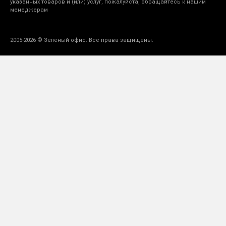
указанных товаров и (или) услуг, пожалуйста, обращайтесь к нашим
менеджерам
2005-2026 © Зеленый офис. Все права защищены.