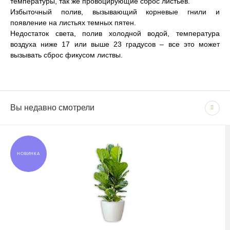
температуры, так же провоцирующие сброс листьев.
Избыточный полив, вызывающий корневые гнили и
появление на листьях темных пятен.
Недостаток света, полив холодной водой, температура
воздуха ниже 17 или выше 23 градусов – все это может
вызывать сброс фикусом листвы.
Сопутствующие товары
(1)
Вы недавно смотрели
СПОСОБЫ ОПЛАТЫ
Цвет
WHITEБелый
Доставка по Москве и Московской области
Бренд
ARTEVASI
- Наличными при получении товара
- Безналичным способом на основании счета
Размер
Среднее
Сроки и график
НОВИНКА
Система автополива
В рабочие дни с 09:00 до 22:00.
Есть
Фактура
Матовая
Доставка — 1–2 рабочих дня после оформления
заказа; при безналичной оплате — после поступления
Размещение
Напольные
средств на счёт.
Размещение
Напольные
При отсутствии позиции на складе: растения — 1–2