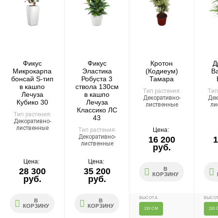
Организация парковки и подъёма на территории
«Москва-Сити» обеспечиваются покупателем.
Надёжность
Доставку выполняют штатные курьеры на специализированных
автомобилях с температурным контролем — это гарантирует
Фикус
Фикус
Кротон
Д
сохранность растений.
Микрокарпа
Эластика
(Кодиеум)
В
бонсай S-тип
Робуста 3
Тамара
в кашпо
ствола 130см
Тип растения:
Тип
Лечуза
в кашпо
Декоративно-
Дек
Кубико 30
Лечуза
лиственные
ли
Классико ЛС
Тип растения:
Доставка по России
43
Декоративно-
лиственные
Тип растения:
Цена:
Декоративно-
Стоимость
16 200
1
лиственные
руб.
По тарифам транспортных компаний + доставка по Москве
Цена:
Цена:
1000 ₽.
В
28 300
35 200
Стоимость доставки до вашего города зависит от тарифов ТК,
КОРЗИНУ
руб.
руб.
расстояния, веса и объёма груза.
ВЫСОТА
ВЫСО
В
В
Условия
КОРЗИНУ
КОРЗИНУ
110 СМ
110