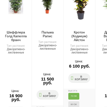
Организация парковки и подъёма на территории
«Москва-Сити» обеспечиваются покупателем.
Надёжность
Доставку выполняют штатные курьеры на специализированных
автомобилях с температурным контролем — это гарантирует
Шеффлера
Пальма
Кротон
Д
сохранность растений.
Голд Капелла
Рапис
(Кодиеум)
В
бранч
Айстон
Тип растения:
Декоративно-
Тип растения:
Тип растения:
Тип
лиственные
Декоративно-
Декоративно-
Дек
лиственные
лиственные
ли
Доставка по России
Цена:
6 100 руб.
Стоимость
Цена:
По тарифам транспортных компаний + доставка по Москве
В
11 500
КОРЗИНУ
1000 ₽.
руб.
Стоимость доставки до вашего города зависит от тарифов ТК,
расстояния, веса и объёма груза.
Цена:
ВЫСОТА
В
16 900
1
КОРЗИНУ
70 СМ
руб.
Условия
80 СМ