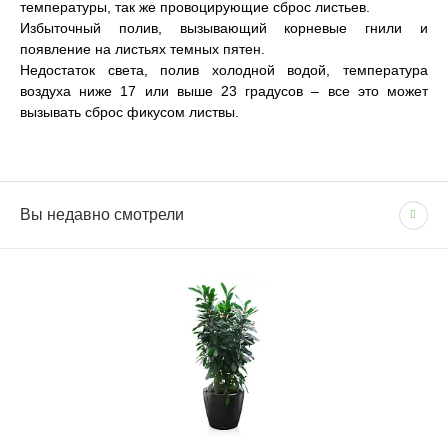
температуры, так же провоцирующие сброс листьев.
Избыточный полив, вызывающий корневые гнили и
появление на листьях темных пятен.
Недостаток света, полив холодной водой, температура
воздуха ниже 17 или выше 23 градусов – все это может
вызывать сброс фикусом листвы.
Сопутствующие товары
(1)
Вы недавно смотрели
СПОСОБЫ ОПЛАТЫ
Цвет
Антрацит
Доставка по Москве и Московской области
Бренд
LECHUZA
- Наличными при получении товара
- Безналичным способом на основании счета
Размер
Среднее
Сроки и график
Система автополива
В рабочие дни с 09:00 до 22:00.
Есть
Фактура
Матовая
Доставка — 1–2 рабочих дня после оформления
заказа; при безналичной оплате — после поступления
Размещение
Напольные
средств на счёт.
Размещение
Напольные
При отсутствии позиции на складе: растения — 1–2