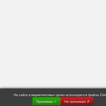
На сайте в маркетинговых целях используются файлы Coo
Помочь с выбором?
Быстро отвечаем в мессенджерах!
Принимаю
✓
Не принимаю
✗