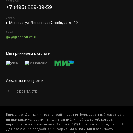
ТЕЛЕФОН
компанией.
+7 (495) 229-39-59
Внимание!
В регионы ТК не принимают к перевозке
живые комнатные растения, цветы, удобрения и
АДРЕС
г. Москва, ул.Ленинская Слобода, д. 19
грунты.
EMAIL
Отправляем кашпо, горшки, инвентарь и
go@greenoffice.ru
искусственные растения.
Для защиты от повреждений рекомендуем оформлять
Мы принимаем к оплате
упаковку и страховку заказа.
Аккаунты в соцсетях
ВКОНТАКТЕ
Внимание! Данный интернет-сайт носит информационный характер и
ни при каких условиях не является публичной офертой, которая
определяется положениями Статьи 437 (2) Гражданского кодекса РФ.
Для получения подробной информации о наличии и стоимости