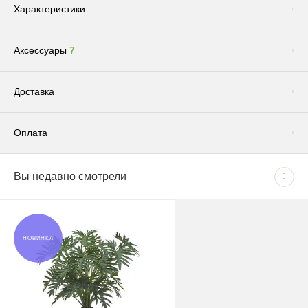
Характеристики
Аксессуары
7
Сопутствующие товары
(1)
Доставка
Оплата
Доставка по Москве и Московской области
Вы недавно смотрели
СПОСОБЫ ОПЛАТЫ
Сроки и график
- Наличными при получении товара
В рабочие дни с 09:00 до 22:00.
- Безналичным способом на основании счета
Доставка — 1–2 рабочих дня после оформления
НОВИНКА
заказа; при безналичной оплате — после поступления
средств на счёт.
Грунт "Эффект" универсальный для всех видов растений 5л
180 руб.
При отсутствии позиции на складе: растения — 1–2
Цена:
недели, кашпо — 1,5–3 недели.