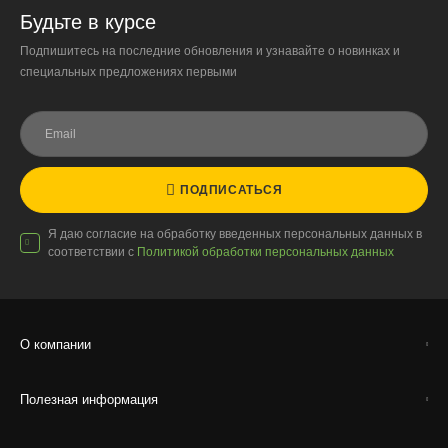
«Москва-Сити» обеспечиваются покупателем.
Будьте в курсе
Подпишитесь на последние обновления и узнавайте о новинках и
Надёжность
специальных предложениях первыми
Доставку выполняют штатные курьеры на специализированных
автомобилях с температурным контролем — это гарантирует
сохранность растений.
ПОДПИСАТЬСЯ
Доставка по России
Я даю согласие на обработку введенных персональных данных в
соответствии с
Политикой обработки персональных данных
Стоимость
По тарифам транспортных компаний + доставка по Москве
1000 ₽.
Стоимость доставки до вашего города зависит от тарифов ТК,
О компании
расстояния, веса и объёма груза.
Полезная информация
Условия
Работаем с любой удобной для вас транспортной