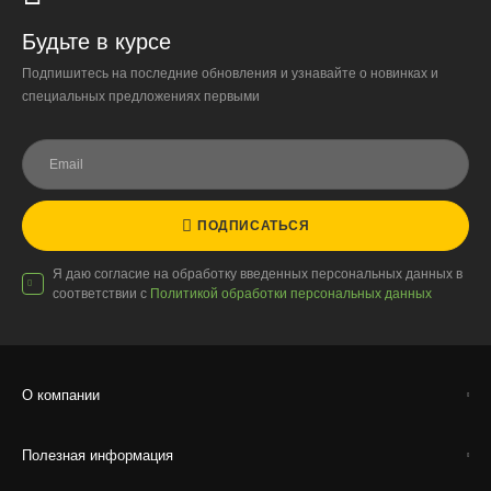
Организация парковки и подъёма на территории
«Москва-Сити» обеспечиваются покупателем.
Будьте в курсе
Подпишитесь на последние обновления и узнавайте о новинках и
Надёжность
специальных предложениях первыми
Доставку выполняют штатные курьеры на специализированных
автомобилях с температурным контролем — это гарантирует
сохранность растений.
ПОДПИСАТЬСЯ
Доставка по России
Я даю согласие на обработку введенных персональных данных в
соответствии с
Политикой обработки персональных данных
Стоимость
По тарифам транспортных компаний + доставка по Москве
1000 ₽.
Стоимость доставки до вашего города зависит от тарифов ТК,
О компании
расстояния, веса и объёма груза.
Полезная информация
Условия