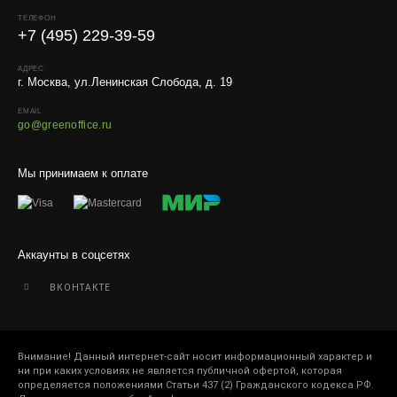
Работаем с любой удобной для вас транспортной
ТЕЛЕФОН
компанией.
+7 (495) 229-39-59
Внимание!
В регионы ТК не принимают к перевозке
живые комнатные растения, цветы, удобрения и
АДРЕС
г. Москва, ул.Ленинская Слобода, д. 19
грунты.
EMAIL
Отправляем кашпо, горшки, инвентарь и
go@greenoffice.ru
искусственные растения.
Для защиты от повреждений рекомендуем оформлять
Мы принимаем к оплате
упаковку и страховку заказа.
Аккаунты в соцсетях
ВКОНТАКТЕ
Внимание! Данный интернет-сайт носит информационный характер и
ни при каких условиях не является публичной офертой, которая
определяется положениями Статьи 437 (2) Гражданского кодекса РФ.