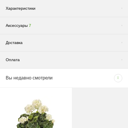
Характеристики
Аксессуары
7
Цвет
WHITEБелый
Сопутствующие товары
(1)
Доставка
Оплата
Доставка по Москве и Московской области
Вы недавно смотрели
СПОСОБЫ ОПЛАТЫ
Сроки и график
- Наличными при получении товара
В рабочие дни с 09:00 до 22:00.
- Безналичным способом на основании счета
Доставка — 1–2 рабочих дня после оформления
заказа; при безналичной оплате — после поступления
средств на счёт.
Грунт "Эффект" универсальный для всех видов растений 5л
180 руб.
При отсутствии позиции на складе: растения — 1–2
Цена: