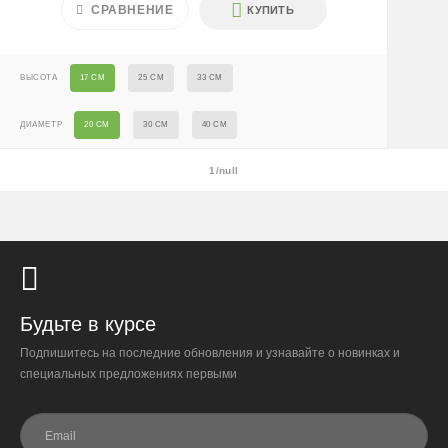
СРАВНЕНИЕ
КУПИТЬ
Крупногабаритные растения и композиции (вес > 40 кг
или высота > 150 см) — доставка + 2500 ₽
ВЫСОТА
17 СМ
25 СМ
33 СМ
Условия
ДИАМЕТР
20 СМ
30 СМ
40 СМ
Доставляем «до двери» и бесплатно расставляем
растения на объекте; в зимний период используем
утеплённую упаковку.
1/null
Самовывоза нет.
При отказе от выкупа — оплата доставки 1000 ₽
обязательна.
Организация парковки и подъёма на территории
«Москва-Сити» обеспечиваются покупателем.
Будьте в курсе
Подпишитесь на последние обновления и узнавайте о новинках и
Надёжность
специальных предложениях первыми
Доставку выполняют штатные курьеры на специализированных
автомобилях с температурным контролем — это гарантирует
сохранность растений.