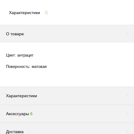
Характеристики
О товаре
Цвет: антрацит
Поверхность: матовая
Характеристики
Аксессуары
6
Цвет
Антрацит
Бренд
ARTEVASI
Сопутствующие товары
(1)
Доставка