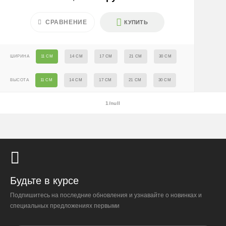
1/1
После 18:00 — 1400 ₽
СРАВНЕНИЕ
КУПИТЬ
Крупногабаритные растения и композиции (вес > 40 кг
или высота > 150 см) — доставка + 2500 ₽
ШИРИНА
11 СМ
14 СМ
17 СМ
21 СМ
30 СМ
Условия
ВЫСОТА
11 СМ
14 СМ
17 СМ
21 СМ
30 СМ
Доставляем «до двери» и бесплатно расставляем
растения на объекте; в зимний период используем
утеплённую упаковку.
1/null
Самовывоза нет.
При отказе от выкупа — оплата доставки 1000 ₽
обязательна.
Организация парковки и подъёма на территории
«Москва-Сити» обеспечиваются покупателем.
Будьте в курсе
Подпишитесь на последние обновления и узнавайте о новинках и
Надёжность
специальных предложениях первыми
Доставку выполняют штатные курьеры на специализированных