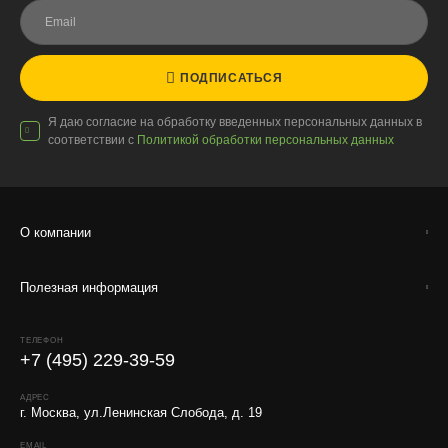
автомобилях с температурным контролем — это гарантирует
сохранность растений.
ПОДПИСАТЬСЯ
Доставка по России
Я даю согласие на обработку введенных персональных данных в
соответствии с
Политикой обработки персональных данных
Стоимость
По тарифам транспортных компаний + доставка по Москве
1000 ₽.
О компании
Стоимость доставки до вашего города зависит от тарифов ТК,
расстояния, веса и объёма груза.
Полезная информация
Условия
Работаем с любой удобной для вас транспортной
ТЕЛЕФОН
компанией.
+7 (495) 229-39-59
Внимание!
В регионы ТК не принимают к перевозке
АДРЕС
живые комнатные растения, цветы, удобрения и
г. Москва, ул.Ленинская Слобода, д. 19
грунты.
EMAIL