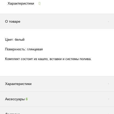
Характеристики
О товаре
Цвет: белый
Поверхность: глянцевая
Комплект состоит из кашпо, вставки и системы полива.
Характеристики
Аксессуары
6
Цвет
WHITEБелый
Бренд
ARTEVASI
Сопутствующие товары
(1)