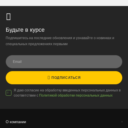
Доставка по России
Будьте в курсе
Подпишитесь на последние обновления и узнавайте о новинках и
Стоимость
специальных предложениях первыми
По тарифам транспортных компаний + доставка по Москве
1000 ₽.
Стоимость доставки до вашего города зависит от тарифов ТК,
расстояния, веса и объёма груза.
Условия
ПОДПИСАТЬСЯ
Работаем с любой удобной для вас транспортной
Я даю согласие на обработку введенных персональных данных в
компанией.
соответствии с
Политикой обработки персональных данных
Внимание!
В регионы ТК не принимают к перевозке
живые комнатные растения, цветы, удобрения и
грунты.
О компании
Отправляем кашпо, горшки, инвентарь и