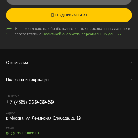
ПОДПИСАТЬСЯ
Доставка по России
Я даю согласие на обработку введенных персональных данных в
соответствии с
Политикой обработки персональных данных
Стоимость
По тарифам транспортных компаний + доставка по Москве
1000 ₽.
О компании
Стоимость доставки до вашего города зависит от тарифов ТК,
расстояния, веса и объёма груза.
Полезная информация
Условия
Работаем с любой удобной для вас транспортной
ТЕЛЕФОН
компанией.
+7 (495) 229-39-59
Внимание!
В регионы ТК не принимают к перевозке
АДРЕС
живые комнатные растения, цветы, удобрения и
г. Москва, ул.Ленинская Слобода, д. 19
грунты.
EMAIL
Отправляем кашпо, горшки, инвентарь и
go@greenoffice.ru