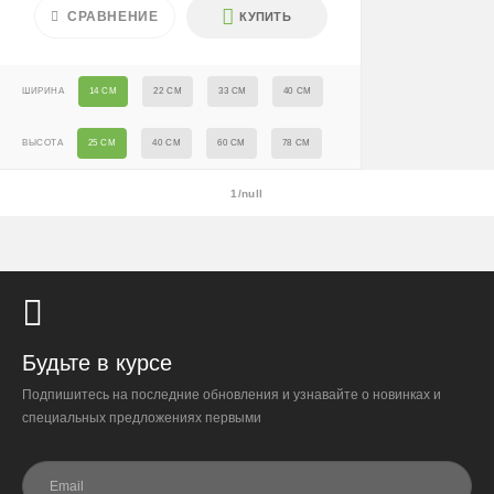
После 18:00 — 1400 ₽
СРАВНЕНИЕ
КУПИТЬ
Крупногабаритные растения и композиции (вес > 40 кг
или высота > 150 см) — доставка + 2500 ₽
ШИРИНА
14 СМ
22 СМ
33 СМ
40 СМ
Условия
ВЫСОТА
25 СМ
40 СМ
60 СМ
78 СМ
Доставляем «до двери» и бесплатно расставляем
растения на объекте; в зимний период используем
утеплённую упаковку.
1/null
Самовывоза нет.
При отказе от выкупа — оплата доставки 1000 ₽
обязательна.
Организация парковки и подъёма на территории
«Москва-Сити» обеспечиваются покупателем.
Будьте в курсе
Подпишитесь на последние обновления и узнавайте о новинках и
Надёжность
специальных предложениях первыми
Доставку выполняют штатные курьеры на специализированных
автомобилях с температурным контролем — это гарантирует
сохранность растений.