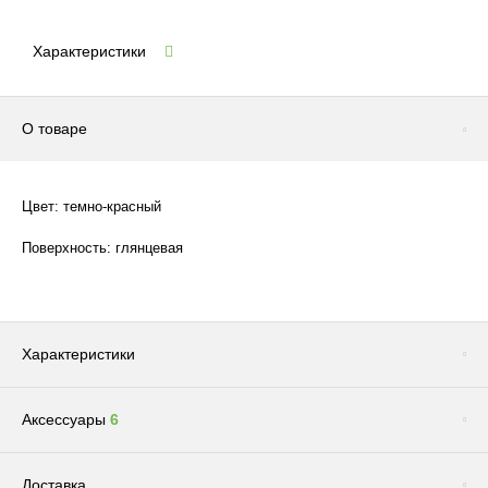
Характеристики
О товаре
Цвет: темно-красный
Поверхность: глянцевая
Характеристики
Аксессуары
6
Цвет
Красный
Бренд
ARTEVASI
Сопутствующие товары
(1)
Доставка