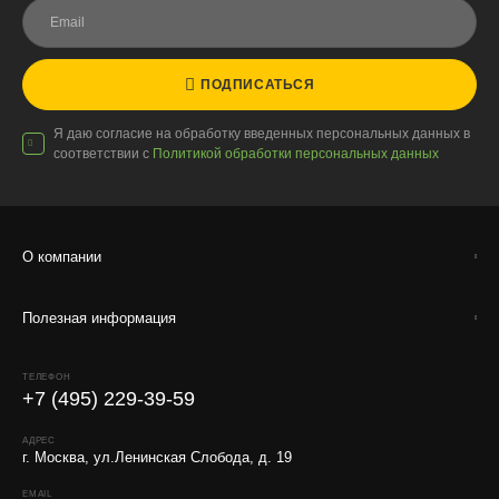
Работаем с любой удобной для вас транспортной
компанией.
Внимание!
В регионы ТК не принимают к перевозке
ПОДПИСАТЬСЯ
живые комнатные растения, цветы, удобрения и
грунты.
Я даю согласие на обработку введенных персональных данных в
соответствии с
Политикой обработки персональных данных
Отправляем кашпо, горшки, инвентарь и
искусственные растения.
Для защиты от повреждений рекомендуем оформлять
упаковку и страховку заказа.
О компании
Полезная информация
ТЕЛЕФОН
+7 (495) 229-39-59
АДРЕС
г. Москва, ул.Ленинская Слобода, д. 19
EMAIL