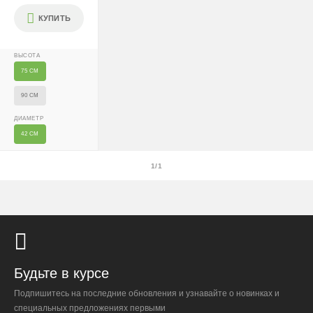
утеплённую упаковку.
КУПИТЬ
Самовывоза нет.
При отказе от выкупа — оплата доставки 1000 ₽
ВЫСОТА
обязательна.
75 СМ
Организация парковки и подъёма на территории
90 СМ
«Москва-Сити» обеспечиваются покупателем.
ДИАМЕТР
42 СМ
Надёжность
Доставку выполняют штатные курьеры на специализированных
1/1
автомобилях с температурным контролем — это гарантирует
сохранность растений.
Доставка по России
Будьте в курсе
Стоимость
Подпишитесь на последние обновления и узнавайте о новинках и
специальных предложениях первыми
По тарифам транспортных компаний + доставка по Москве