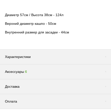
Диаметр 57см / Высота 38см - 124л
Верхний диаметр кашпо - 50см
Внутренний размер для засадки - 44см
Характеристики
Аксессуары
6
Цвет
Коричневый
Бренд
TREEZ
Сопутствующие товары
(1)
Доставка
Размер
Большое / Среднее / Маленькое
Система автополива
Нет
Оплата
Фактура
Металлическая
Доставка по Москве и Московской области