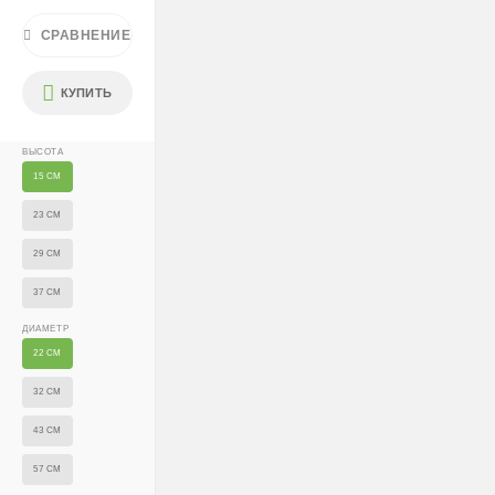
Условия
СРАВНЕНИЕ
Доставляем «до двери» и бесплатно расставляем
растения на объекте; в зимний период используем
утеплённую упаковку.
КУПИТЬ
Самовывоза нет.
ВЫСОТА
При отказе от выкупа — оплата доставки 1000 ₽
15 СМ
обязательна.
23 СМ
Организация парковки и подъёма на территории
«Москва-Сити» обеспечиваются покупателем.
29 СМ
37 СМ
Надёжность
ДИАМЕТР
Доставку выполняют штатные курьеры на специализированных
22 СМ
автомобилях с температурным контролем — это гарантирует
сохранность растений.
32 СМ
43 СМ
57 СМ
Доставка по России