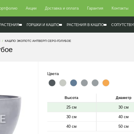
ортфолио
Акции
Доставка и оплата
Гарантия
Контакты
РАСТЕНИЯ
ГОРШКИ И КАШПО
РАСТЕНИЯ В КАШПО
СОПУТСТВУ
П
КАШПО ЭКОПОТС АНТВЕРП СЕРО-ГОЛУБОЕ
убое
Цвета
Высота
Диаметр
25 см
30 см
30 см
40 см
40 см
50 см