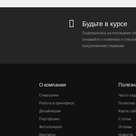
Будьте в курсе
Подпишитесь на последние об
узнавайте о новинках и специ
предложениях первыми
О компании
Полезн
О магазине
Часто за
Работа в гринофисе
Политика
Дизайнерам
Карта сай
Портфолио
Статьи
Фотогалерея
Отзывы
Контакты
Новости