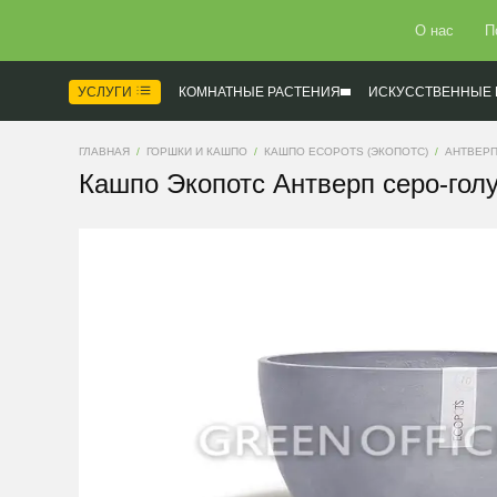
О нас
П
УСЛУГИ
КОМНАТНЫЕ РАСТЕНИЯ
ИСКУССТВЕННЫЕ 
ГЛАВНАЯ
ГОРШКИ И КАШПО
КАШПО ECOPOTS (ЭКОПОТС)
АНТВЕР
Кашпо Экопотс Антверп серо-гол