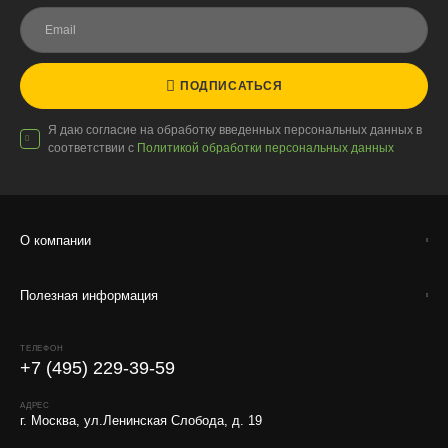
Условия
Работаем с любой удобной для вас транспортной
компанией.
Внимание!
В регионы ТК не принимают к перевозке
ПОДПИСАТЬСЯ
живые комнатные растения, цветы, удобрения и
грунты.
Я даю согласие на обработку введенных персональных данных в
соответствии с
Политикой обработки персональных данных
Отправляем кашпо, горшки, инвентарь и
искусственные растения.
Для защиты от повреждений рекомендуем оформлять
упаковку и страховку заказа.
О компании
Полезная информация
ТЕЛЕФОН
+7 (495) 229-39-59
АДРЕС
г. Москва, ул.Ленинская Слобода, д. 19