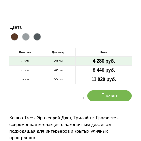
Цвета
Высота
Диаметр
Цена
4 280 руб.
20 см
29 см
8 440 руб.
29 см
42 см
11 020 руб.
37 см
55 см
КУПИТЬ
Кашпо Treez Эрго серий Джет, Трилайн и Графискс -
современная коллекция с лаконичным дизайном,
подходящая для интерьеров и крытых уличных
пространств.