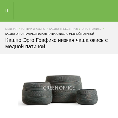
ГЛАВНАЯ
ГОРШКИ И КАШПО
КАШПО TREEZ (ТРИЗ)
ЭРГО ГРАФИКС
КАШПО ЭРГО ГРАФИКС НИЗКАЯ ЧАША ОКИСЬ С МЕДНОЙ ПАТИНОЙ
Кашпо Эрго Графикс низкая чаша окись с
медной патиной