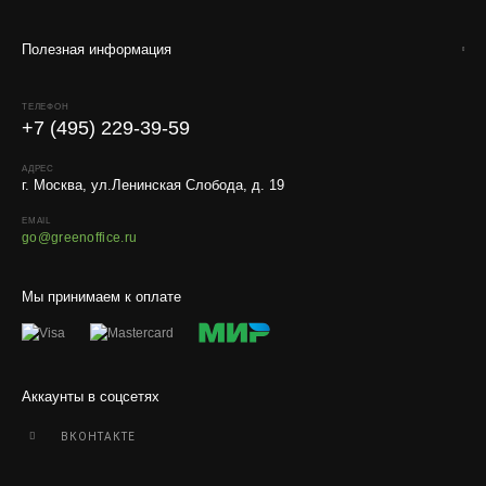
Условия
Полезная информация
Работаем с любой удобной для вас транспортной
компанией.
ТЕЛЕФОН
+7 (495) 229-39-59
Внимание!
В регионы ТК не принимают к перевозке
живые комнатные растения, цветы, удобрения и
АДРЕС
грунты.
г. Москва, ул.Ленинская Слобода, д. 19
Отправляем кашпо, горшки, инвентарь и
EMAIL
go@greenoffice.ru
искусственные растения.
Для защиты от повреждений рекомендуем оформлять
Мы принимаем к оплате
упаковку и страховку заказа.
Аккаунты в соцсетях
ВКОНТАКТЕ