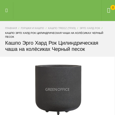
0
ГЛАВНАЯ
ГОРШКИ И КАШПО
КАШПО TREEZ (ТРИЗ)
ЭРГО ХАРД РОК
КАШПО ЭРГО ХАРД РОК ЦИЛИНДРИЧЕСКАЯ ЧАША НА КОЛЁСИКАХ ЧЕРНЫЙ
ПЕСОК
Кашпо Эрго Хард Рок Цилиндрическая
чаша на колёсиках Черный песок