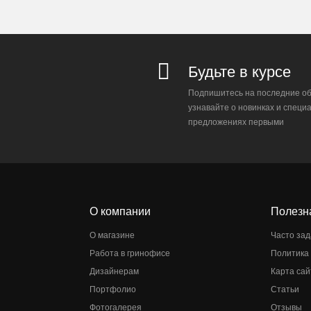
Будьте в курсе
Подпишитесь на последние об
узнавайте о новинках и специ
предложениях первыми
О компании
Полезн
О магазине
Часто за
Работа в гринофисе
Политика
Дизайнерам
Карта сай
Портфолио
Статьи
Фотогалерея
Отзывы