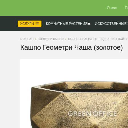
О нас
П
УСЛУГИ
КОМНАТНЫЕ РАСТЕНИЯ
ИСКУССТВЕННЫЕ 
ГЛАВНАЯ
ГОРШКИ И КАШПО
КАШПО IDEALIST LITE (ИДЕАЛИСТ ЛАЙТ)
Кашпо Геометри Чаша (золотое)