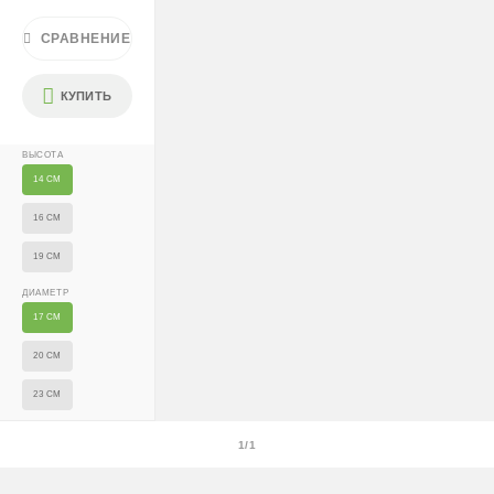
Крупногабаритные растения и композиции (вес > 40 кг
или высота > 150 см) — доставка + 2500 ₽
СРАВНЕНИЕ
Условия
КУПИТЬ
Доставляем «до двери» и бесплатно расставляем
растения на объекте; в зимний период используем
ВЫСОТА
утеплённую упаковку.
14 СМ
Самовывоза нет.
16 СМ
При отказе от выкупа — оплата доставки 1000 ₽
19 СМ
обязательна.
ДИАМЕТР
Организация парковки и подъёма на территории
17 СМ
«Москва-Сити» обеспечиваются покупателем.
20 СМ
Надёжность
23 СМ
Доставку выполняют штатные курьеры на специализированных
автомобилях с температурным контролем — это гарантирует
1/1
сохранность растений.