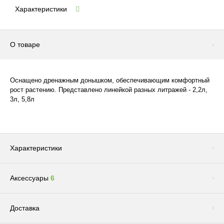
Характеристики
О товаре
Оснащено дренажным донышком, обеспечивающим комфортный
рост растению. Представлено линейкой разных литражей - 2,2л,
3л, 5,8л
Характеристики
Аксессуары
6
Цвет
Пастельно-
ФиолетовыйФиолетовая
Сопутствующие товары
(1)
ПастельФиолетово-
Доставка
Пастельный