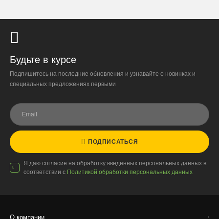
Стоимость
По тарифам транспортных компаний + доставка по Москве
1000 ₽.
Стоимость доставки до вашего города зависит от тарифов ТК,
расстояния, веса и объёма груза.
Будьте в курсе
Условия
Подпишитесь на последние обновления и узнавайте о новинках и
Работаем с любой удобной для вас транспортной
специальных предложениях первыми
компанией.
Внимание!
В регионы ТК не принимают к перевозке
живые комнатные растения, цветы, удобрения и
грунты.
ПОДПИСАТЬСЯ
Отправляем кашпо, горшки, инвентарь и
искусственные растения.
Я даю согласие на обработку введенных персональных данных в
Для защиты от повреждений рекомендуем оформлять
соответствии с
Политикой обработки персональных данных
упаковку и страховку заказа.
О компании