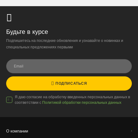
При отказе от выкупа — оплата доставки 1000 ₽
обязательна.
Организация парковки и подъёма на территории
«Москва-Сити» обеспечиваются покупателем.
Будьте в курсе
Подпишитесь на последние обновления и узнавайте о новинках и
Надёжность
специальных предложениях первыми
Доставку выполняют штатные курьеры на специализированных
автомобилях с температурным контролем — это гарантирует
сохранность растений.
ПОДПИСАТЬСЯ
Доставка по России
Я даю согласие на обработку введенных персональных данных в
соответствии с
Политикой обработки персональных данных
Стоимость
По тарифам транспортных компаний + доставка по Москве
1000 ₽.
О компании
Стоимость доставки до вашего города зависит от тарифов ТК,