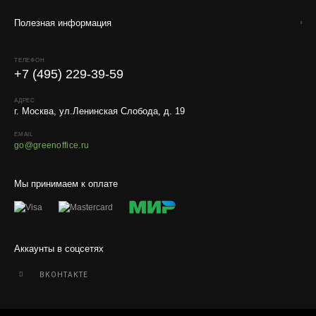
расстояния, веса и объёма груза.
Полезная информация
Условия
Работаем с любой удобной для вас транспортной
ТЕЛЕФОН
компанией.
+7 (495) 229-39-59
Внимание!
В регионы ТК не принимают к перевозке
АДРЕС
живые комнатные растения, цветы, удобрения и
г. Москва, ул.Ленинская Слобода, д. 19
грунты.
EMAIL
Отправляем кашпо, горшки, инвентарь и
go@greenoffice.ru
искусственные растения.
Для защиты от повреждений рекомендуем оформлять
Мы принимаем к оплате
упаковку и страховку заказа.
Аккаунты в соцсетях
ВКОНТАКТЕ