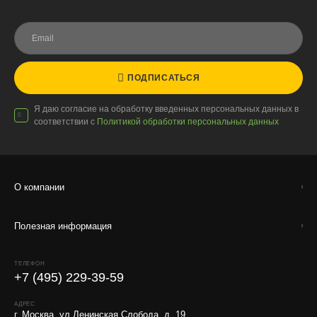
Доставку выполняют штатные курьеры на специализированных
автомобилях с температурным контролем — это гарантирует
сохранность растений.
ПОДПИСАТЬСЯ
Доставка по России
Я даю согласие на обработку введенных персональных данных в
соответствии с
Политикой обработки персональных данных
Стоимость
По тарифам транспортных компаний + доставка по Москве
1000 ₽.
Стоимость доставки до вашего города зависит от тарифов ТК,
О компании
расстояния, веса и объёма груза.
Полезная информация
Условия
Работаем с любой удобной для вас транспортной
компанией.
ТЕЛЕФОН
+7 (495) 229-39-59
Внимание!
В регионы ТК не принимают к перевозке
живые комнатные растения, цветы, удобрения и
АДРЕС
г. Москва, ул.Ленинская Слобода, д. 19
грунты.