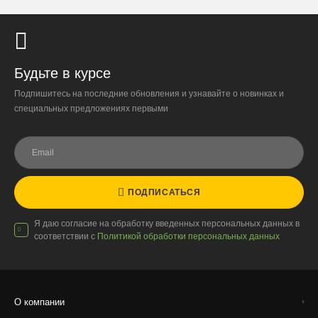
1000 ₽.
Стоимость доставки до вашего города зависит от тарифов ТК,
расстояния, веса и объёма груза.
Будьте в курсе
Условия
Работаем с любой удобной для вас транспортной
Подпишитесь на последние обновления и узнавайте о новинках и
компанией.
специальных предложениях первыми
Внимание!
В регионы ТК не принимают к перевозке
живые комнатные растения, цветы, удобрения и
грунты.
Отправляем кашпо, горшки, инвентарь и
ПОДПИСАТЬСЯ
искусственные растения.
Я даю согласие на обработку введенных персональных данных в
Для защиты от повреждений рекомендуем оформлять
соответствии с
Политикой обработки персональных данных
упаковку и страховку заказа.
О компании