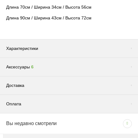
Длина 70см / Ширина 34см / Высота 56см
Длина 90см / Ширина 43см / Высота 72см
Характеристики
Аксессуары
6
Цвет
Серый
Бренд
COSAPOTS
Сопутствующие товары
(1)
Доставка
Размер
Большое / Среднее
Система автополива
Нет
Оплата
Фактура
Каменная
Доставка по Москве и Московской области
Размещение
Напольные
Вы недавно смотрели
СПОСОБЫ ОПЛАТЫ
Сроки и график
Назначение кашпо
Интерьерные / Уличные /
Балконные