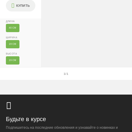
Доставляем «до двери» и бесплатно расставляем
КУПИТЬ
растения на объекте; в зимний период используем
утеплённую упаковку.
ДЛИНА
Самовывоза нет.
40 СМ
При отказе от выкупа — оплата доставки 1000 ₽
ШИРИНА
обязательна.
19 СМ
Организация парковки и подъёма на территории
ВЫСОТА
«Москва-Сити» обеспечиваются покупателем.
19 СМ
Надёжность
1/1
Доставку выполняют штатные курьеры на специализированных
автомобилях с температурным контролем — это гарантирует
сохранность растений.
Будьте в курсе
Доставка по России
Подпишитесь на последние обновления и узнавайте о новинках и