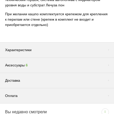
уровня воды и субстрат Лечуза пон
При желании кашпо комплектуется крепежом для крепления
к перилам или стене (крепеж в комплект не входит и
приобретается отдельно)
Характеристики
Аксессуары
6
Цвет
Черный
Бренд
LECHUZA
Сопутствующие товары
(1)
Доставка
Размер
Среднее
Система автополива
Есть
Оплата
Фактура
Каменная
Доставка по Москве и Московской области
Размещение
Настольные / Подвесные
Вы недавно смотрели