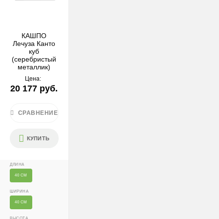
Стоимость
Москва (внутри МКАД) — 1000 ₽
КАШПО
Лечуза Канто
МО за МКАД — 1000 ₽ + 60 ₽/км
куб
(серебристый
металлик)
После 18:00 — 1400 ₽
Цена:
Крупногабаритные растения и композиции (вес > 40 кг
20 177 руб.
или высота > 150 см) — доставка + 2500 ₽
СРАВНЕНИЕ
Условия
Доставляем «до двери» и бесплатно расставляем
КУПИТЬ
растения на объекте; в зимний период используем
утеплённую упаковку.
ДЛИНА
Самовывоза нет.
40 СМ
При отказе от выкупа — оплата доставки 1000 ₽
ШИРИНА
обязательна.
40 СМ
Организация парковки и подъёма на территории
ВЫСОТА