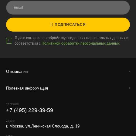
компанией.
Внимание!
В регионы ТК не принимают к перевозке
живые комнатные растения, цветы, удобрения и
грунты.
ПОДПИСАТЬСЯ
Отправляем кашпо, горшки, инвентарь и
Я даю согласие на обработку введенных персональных данных в
искусственные растения.
соответствии с
Политикой обработки персональных данных
Для защиты от повреждений рекомендуем оформлять
упаковку и страховку заказа.
О компании
Полезная информация
ТЕЛЕФОН
+7 (495) 229-39-59
АДРЕС
г. Москва, ул.Ленинская Слобода, д. 19