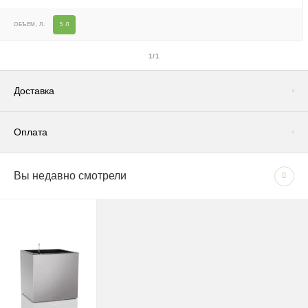
ОБЪЕМ, Л.
5 Л
1/1
Доставка
Оплата
Доставка по Москве и Московской области
Вы недавно смотрели
СПОСОБЫ ОПЛАТЫ
Сроки и график
- Наличными при получении товара
В рабочие дни с 09:00 до 22:00.
- Безналичным способом на основании счета
Доставка — 1–2 рабочих дня после оформления
заказа; при безналичной оплате — после поступления
средств на счёт.
При отсутствии позиции на складе: растения — 1–2
недели, кашпо — 1,5–3 недели.