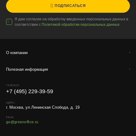
искусственные растения.
ПОДПИСАТЬСЯ
Для защиты от повреждений рекомендуем оформлять
упаковку и страховку заказа.
Я даю согласие на обработку введенных персональных данных в
соответствии с
Политикой обработки персональных данных
О компании
Полезная информация
ТЕЛЕФОН
+7 (495) 229-39-59
АДРЕС
г. Москва, ул.Ленинская Слобода, д. 19
EMAIL
go@greenoffice.ru