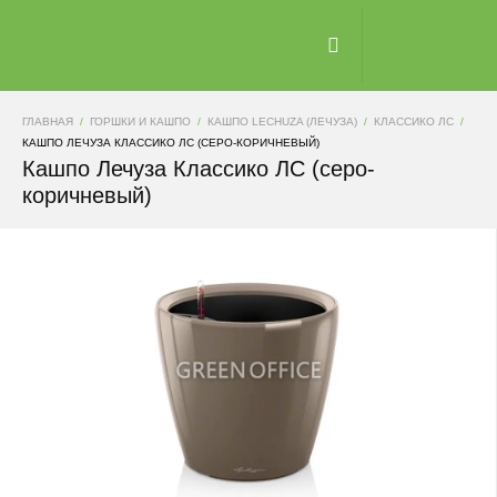
ГЛАВНАЯ
ГОРШКИ И КАШПО
КАШПО LECHUZA (ЛЕЧУЗА)
КЛАССИКО ЛС
КАШПО ЛЕЧУЗА КЛАССИКО ЛС (СЕРО-КОРИЧНЕВЫЙ)
Кашпо Лечуза Классико ЛС (серо-
коричневый)