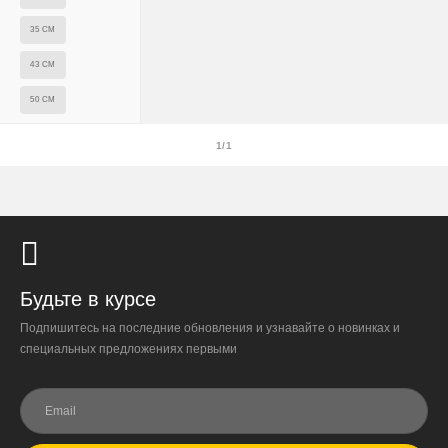
35 СМ
43 СМ
Доставка по России
50 СМ
Стоимость
1/1
По тарифам транспортных компаний + доставка по Москве
1000 ₽.
Стоимость доставки до вашего города зависит от тарифов ТК,
расстояния, веса и объёма груза.
Условия
Будьте в курсе
Работаем с любой удобной для вас транспортной
компанией.
Подпишитесь на последние обновления и узнавайте о новинках и
специальных предложениях первыми
Внимание!
В регионы ТК не принимают к перевозке
живые комнатные растения, цветы, удобрения и
грунты.
Отправляем кашпо, горшки, инвентарь и