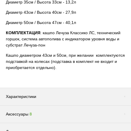
Диаметр 35см / Высота 33см - 13,2л
Диаметр 43см / Высота 40см - 27,9л
Диаметр 50см / Высота 47см - 40,1л
КОМПЛЕКТАЦИЯ
: кашпо Лечуза Классико ЛС, технический
горшок, система автополива с индикатором уровня воды и
субстрат Лечуза-пон
Кашпо диаметром 43см и 50см, при желании комплектуются
подставкой на колесах (подставка в комплект не входит и
приобретается отдельно).
Характеристики
Аксессуары
8
Цвет
Серо-Коричневый
Бренд
LECHUZA
Сопутствующие товары
(1)