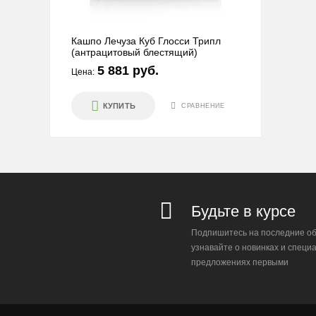
Кашпо Лечуза Куб Глосси Трипл
(антрацитовый блестящий)
5 881 руб.
Цена:
КУПИТЬ
СРАВНЕНИЕ
Будьте в курсе
Подпишитесь на последние об
узнавайте о новинках и специ
предложениях первыми