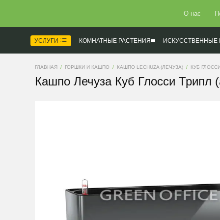
О нас
П
УСЛУГИ
КОМНАТНЫЕ РАСТЕНИЯ
ИСКУССТВЕННЫЕ 
ГЛАВНАЯ
ГОРШКИ И КАШПО
КАШПО LECHUZA (ЛЕЧУЗА)
КУБ ГЛОСС
Кашпо Лечуза Куб Глосси Трипл 