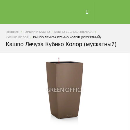
ГЛАВНАЯ
ГОРШКИ И КАШПО
КАШПО LECHUZA (ЛЕЧУЗА)
КУБИКО КОЛОР
КАШПО ЛЕЧУЗА КУБИКО КОЛОР (МУСКАТНЫЙ)
Кашпо Лечуза Кубико Колор (мускатный)