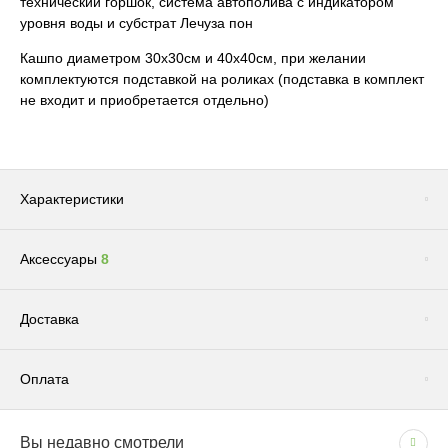
технический горшок, система автополива с индикатором
уровня воды и субстрат Лечуза пон
Кашпо диаметром 30x30см и 40x40см, при желании
комплектуются подставкой на роликах (подставка в комплект
не входит и приобретается отдельно)
Характеристики
Аксессуары
8
Цвет
Коричневый
Бренд
LECHUZA
Сопутствующие товары
(1)
Доставка
Размер
Большое / Среднее
Система автополива
Есть
Оплата
Фактура
Матовая
Доставка по Москве и Московской области
Размещение
Напольные
Вы недавно смотрели