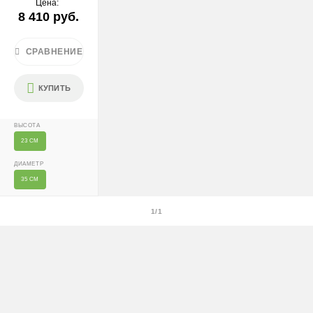
Цена:
8 410 руб.
Крупногабаритные растения и композиции (вес > 40 кг
или высота > 150 см) — доставка + 2500 ₽
СРАВНЕНИЕ
Условия
КУПИТЬ
Доставляем «до двери» и бесплатно расставляем
растения на объекте; в зимний период используем
утеплённую упаковку.
ВЫСОТА
23 СМ
Самовывоза нет.
ДИАМЕТР
При отказе от выкупа — оплата доставки 1000 ₽
35 СМ
обязательна.
Организация парковки и подъёма на территории
1/1
«Москва-Сити» обеспечиваются покупателем.
Надёжность
Доставку выполняют штатные курьеры на специализированных
автомобилях с температурным контролем — это гарантирует
сохранность растений.