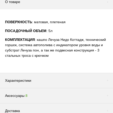
О товаре
ПОВЕРХНОСТЬ
: матовая, плетеная
ПОСАДОЧНЫЙ ОБЪЕМ
: 5л
КОМПЛЕКТАЦИЯ
: кашпо Лечуза Нидо Коттадж, технический
горшок, система автополива с индикатором уровня воды и
субстрат Лечуза пон, а так же подвесная конструкция - 3
стальных троса с крючком
Характеристики
Аксессуары
8
Цвет
Коричневый
Бренд
LECHUZA
Сопутствующие товары
(1)
Доставка