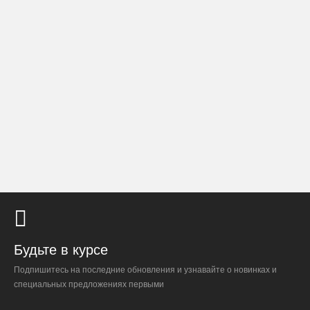
Доставка по России
Стоимость
По тарифам транспортных компаний + доставка по Москве
1000 ₽.
Стоимость доставки до вашего города зависит от тарифов ТК,
расстояния, веса и объёма груза.
Условия
Работаем с любой удобной для вас транспортной
компанией.
Внимание!
В регионы ТК не принимают к перевозке
Будьте в курсе
живые комнатные растения, цветы, удобрения и
грунты.
Подпишитесь на последние обновления и узнавайте о новинках и
специальных предложениях первыми
Отправляем кашпо, горшки, инвентарь и
искусственные растения.