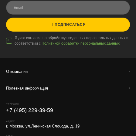
компанией.
Внимание!
В регионы ТК не принимают к перевозке
живые комнатные растения, цветы, удобрения и
грунты.
ПОДПИСАТЬСЯ
Отправляем кашпо, горшки, инвентарь и
Я даю согласие на обработку введенных персональных данных в
искусственные растения.
соответствии с
Политикой обработки персональных данных
Для защиты от повреждений рекомендуем оформлять
упаковку и страховку заказа.
О компании
Полезная информация
ТЕЛЕФОН
+7 (495) 229-39-59
АДРЕС
г. Москва, ул.Ленинская Слобода, д. 19