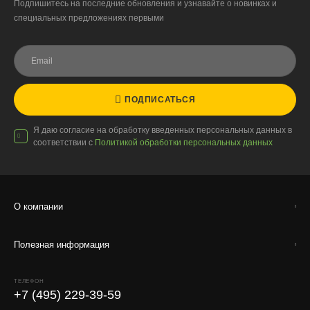
Подпишитесь на последние обновления и узнавайте о новинках и
Стоимость доставки до вашего города зависит от тарифов ТК,
специальных предложениях первыми
расстояния, веса и объёма груза.
Условия
Работаем с любой удобной для вас транспортной
компанией.
ПОДПИСАТЬСЯ
Внимание!
В регионы ТК не принимают к перевозке
живые комнатные растения, цветы, удобрения и
Я даю согласие на обработку введенных персональных данных в
грунты.
соответствии с
Политикой обработки персональных данных
Отправляем кашпо, горшки, инвентарь и
искусственные растения.
Для защиты от повреждений рекомендуем оформлять
О компании
упаковку и страховку заказа.
Полезная информация
ТЕЛЕФОН
+7 (495) 229-39-59