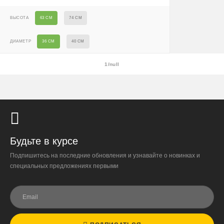
или высота > 150 см) — доставка + 2500 ₽
ВЫСОТА
63 СМ
74 СМ
Условия
ДИАМЕТР
36 СМ
40 СМ
Доставляем «до двери» и бесплатно расставляем
растения на объекте; в зимний период используем
утеплённую упаковку.
1/null
Самовывоза нет.
При отказе от выкупа — оплата доставки 1000 ₽
обязательна.
Организация парковки и подъёма на территории
«Москва-Сити» обеспечиваются покупателем.
Будьте в курсе
Подпишитесь на последние обновления и узнавайте о новинках и
Надёжность
специальных предложениях первыми
Доставку выполняют штатные курьеры на специализированных
автомобилях с температурным контролем — это гарантирует
сохранность растений.