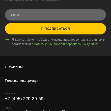
Условия
Работаем с любой удобной для вас транспортной
компанией.
Внимание!
В регионы ТК не принимают к перевозке
ПОДПИСАТЬСЯ
живые комнатные растения, цветы, удобрения и
грунты.
Я даю согласие на обработку введенных персональных данных в
Отправляем кашпо, горшки, инвентарь и
соответствии с
Политикой обработки персональных данных
искусственные растения.
Для защиты от повреждений рекомендуем оформлять
упаковку и страховку заказа.
О компании
Полезная информация
ТЕЛЕФОН
+7 (495) 229-39-59
АДРЕС