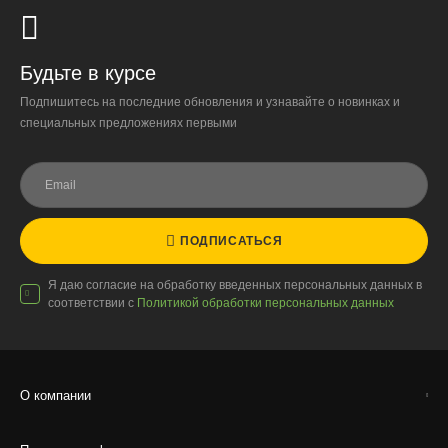
Стоимость доставки до вашего города зависит от тарифов ТК,
расстояния, веса и объёма груза.
Условия
Будьте в курсе
Работаем с любой удобной для вас транспортной
Подпишитесь на последние обновления и узнавайте о новинках и
компанией.
специальных предложениях первыми
Внимание!
В регионы ТК не принимают к перевозке
живые комнатные растения, цветы, удобрения и
грунты.
Отправляем кашпо, горшки, инвентарь и
ПОДПИСАТЬСЯ
искусственные растения.
Для защиты от повреждений рекомендуем оформлять
Я даю согласие на обработку введенных персональных данных в
упаковку и страховку заказа.
соответствии с
Политикой обработки персональных данных
О компании