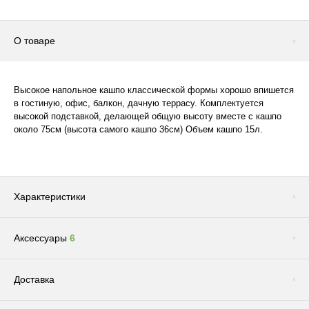
О товаре
Высокое напольное кашпо классической формы хорошо впишется
в гостиную, офис, балкон, дачную террасу. Комплектуется
высокой подставкой, делающей общую высоту вместе с кашпо
около 75см (высота самого кашпо 36см) Объем кашпо 15л.
Характеристики
Аксессуары
6
Цвет
WHITEБелый
Размер
Большое / Среднее
Сопутствующие товары
(1)
Доставка
Система автополива
Нет