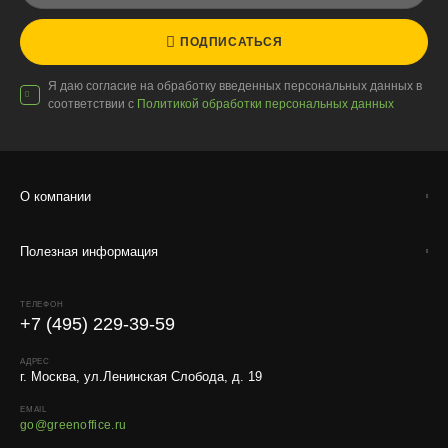
Доставку выполняют штатные курьеры на специализированных
автомобилях с температурным контролем — это гарантирует
ПОДПИСАТЬСЯ
сохранность растений.
Я даю согласие на обработку введенных персональных данных в
соответствии с
Политикой обработки персональных данных
Доставка по России
О компании
Стоимость
По тарифам транспортных компаний + доставка по Москве
Полезная информация
1000 ₽.
Стоимость доставки до вашего города зависит от тарифов ТК,
расстояния, веса и объёма груза.
ТЕЛЕФОН
+7 (495) 229-39-59
Условия
АДРЕС
Работаем с любой удобной для вас транспортной
г. Москва, ул.Ленинская Слобода, д. 19
компанией.
EMAIL
go@greenoffice.ru
Внимание!
В регионы ТК не принимают к перевозке
живые комнатные растения, цветы, удобрения и