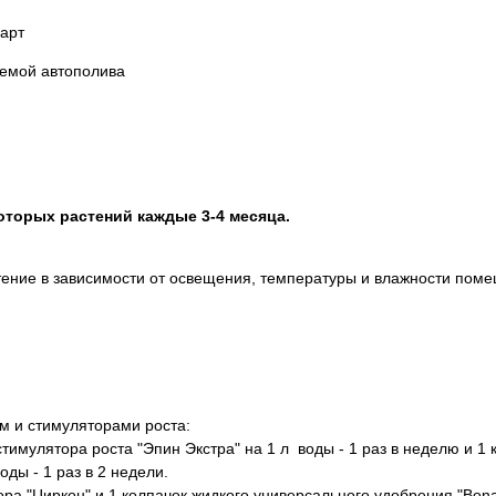
арт
темой автополива
оторых растений каждые 3-4 месяца.
стение в зависимости от освещения, температуры и влажности пом
м и стимуляторами роста:
тимулятора роста "Эпин Экстра" на 1 л воды - 1 раз в неделю и 1
оды - 1 раз в 2 недели.
а "Циркон" и 1 колпачок жидкого универсального удобрения "Bona 