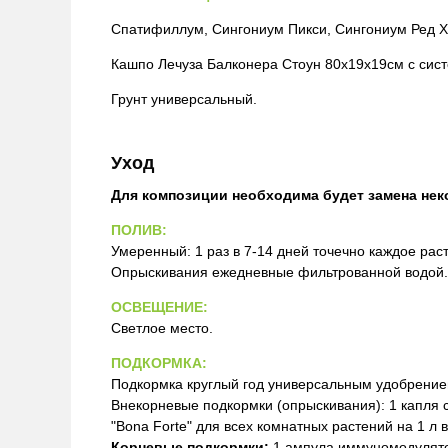
Спатифиллум, Сингониум Пикси, Сингониум Ред Х
Кашпо Лечуза Балконера Стоун 80х19х19см с сис
Грунт универсальный.
Уход
Для композиции необходима будет замена нек
ПОЛИВ:
Умеренный: 1 раз в 7-14 дней точечно каждое ра
Опрыскивания ежедневные фильтрованной водой.
ОСВЕЩЕНИЕ:
Светлое место.
ПОДКОРМКА:
Подкормка круглый год универсальным удобрение
Внекорневые подкормки (опрыскивания): 1 капля с
"Bona Forte" для всех комнатных растений на 1 л в
Корневые подкормки:
1 ампула иммуномодулятор