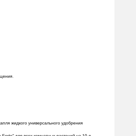
ещения.
 капля жидкого универсального удобрения
Forte" для всех комнатных растений на 10 л